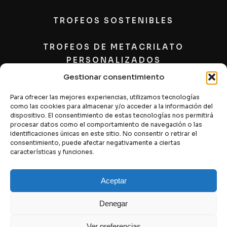
TROFEOS SOSTENIBLES
TROFEOS DE METACRILATO
PERSONALIZADOS
Gestionar consentimiento
PLACAS
Para ofrecer las mejores experiencias, utilizamos tecnologías
como las cookies para almacenar y/o acceder a la información del
CONTACTO
dispositivo. El consentimiento de estas tecnologías nos permitirá
procesar datos como el comportamiento de navegación o las
identificaciones únicas en este sitio. No consentir o retirar el
consentimiento, puede afectar negativamente a ciertas
características y funciones.
Aceptar
Aviso Legal y Política de Privacidad
–
Política de
Denegar
cookies
Ver preferencias